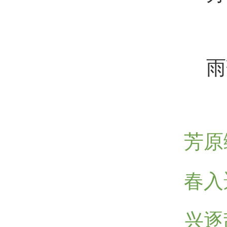
雨
芳原
春入
兴逐