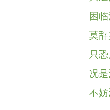
困临
莫辞
只恐
况是
不妨